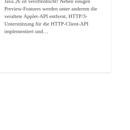
Java 26 ist veröffentlicht! Neben einigen
Preview-Features werden unter anderem die
Wi
veraltete Applet-API entfernt, HTTP/3-
Tr
Unterstützung für die HTTP-Client-API
Ma
implementiert und…
Si