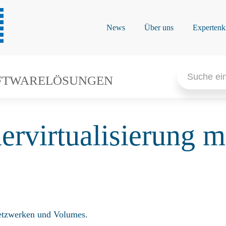
News
Über uns
Expertenk
Search
for:
FTWARELÖSUNGEN
ervirtualisierung 
etzwerken und Volumes.