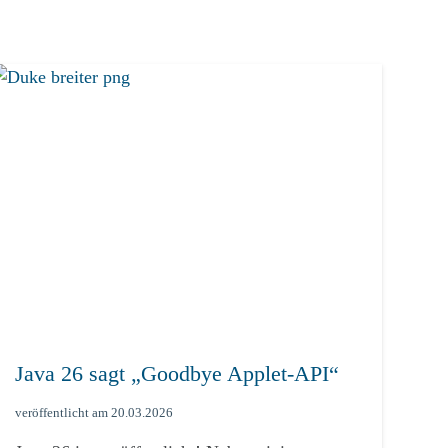
Java 26 sagt „Goodbye Applet-API“
Me
veröffentlicht am
20.03.2026
verö
Lese