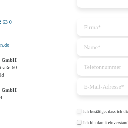
2 63 0
n.de
 GmbH
Straße 60
ld
 GmbH
4
Ich bestätige, dass ich d
Ich bin damit einversta