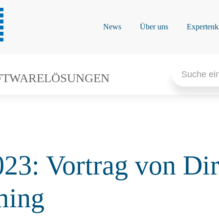
News
Über uns
Expertenk
Search
for:
FTWARELÖSUNGEN
: Vortrag von Dir
ming