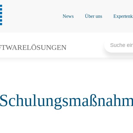
News
Über uns
Expertenk
Search
for:
FTWARELÖSUNGEN
Schulungsmaßnahme 