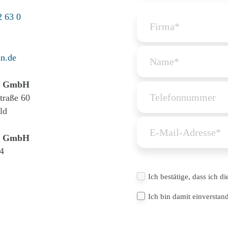
2 63 0
n.de
 GmbH
Straße 60
ld
 GmbH
4
Ich bestätige, dass ich d
Ich bin damit einversta