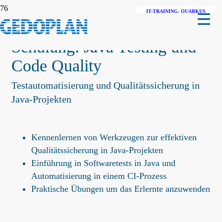
IT-TRAINING
IT-TRAINING
JAKARTA EE
,
QUARKUS
,
JAVA
JAVA
01.12.–04.12.2026
01.12.–04.12.2026
01.12.–04.12.2026
27.04.–30.04.2027
27.04.–30.04.2027
27.04.–30.04.2027
19.10.–22.10.2027
19.10.–22.10.2027
19.10.–22.10.2027
Schulung: Java Testing und
Code Quality
Testautomatisierung und Qualitätssicherung in
Java-Projekten
Kennenlernen von Werkzeugen zur effektiven
Qualitätssicherung in Java-Projekten
Einführung in Softwaretests in Java und
Automatisierung in einem CI-Prozess
Praktische Übungen um das Erlernte anzuwenden