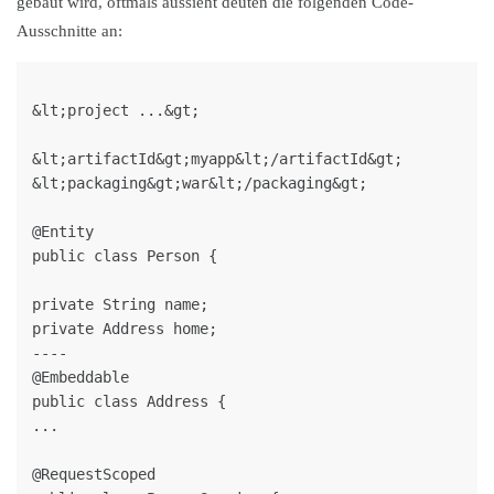
gebaut wird, oftmals aussieht deuten die folgenden Code-
Ausschnitte an:
&lt;project ...&gt;

&lt;artifactId&gt;myapp&lt;/artifactId&gt;

&lt;packaging&gt;war&lt;/packaging&gt;

@Entity

public class Person {

private String name;

private Address home;

----

@Embeddable

public class Address {

...

@RequestScoped
