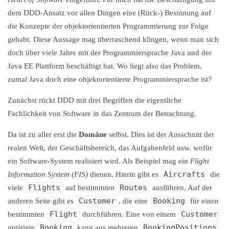
dem DDD-Ansatz vor allen Dingen eine (Rück-) Besinnung auf
die Konzepte der objektorientierten Programmierung zur Folge
gehabt. Diese Aussage mag überraschend klingen, wenn man sich
doch über viele Jahre mit der Programmiersprache Java und der
Java EE Plattform beschäftigt hat. Wo liegt also das Problem,
zumal Java doch eine objektorientierte Programmiersprache ist?
Zunächst rückt DDD mit drei Begriffen die eigentliche
Fachlichkeit von Software in das Zentrum der Betrachtung.
Da ist zu aller erst die
Domäne
selbst. Dies ist der Ausschnitt der
realen Welt, der Geschäftsbereich, das Aufgabenfeld usw. wofür
ein Software-System realisiert wird. Als Beispiel mag ein
Flight
Aircrafts
Information System (FIS)
dienen. Hierin gibt es
die
Flights
Routes
viele
auf bestimmten
ausführen. Auf der
Customer
Booking
anderen Seite gibt es
, die eine
für einen
Flight
Customer
bestimmten
durchführen. Eine von einem
Booking
BookingPositions
getätigte
kann aus mehreren