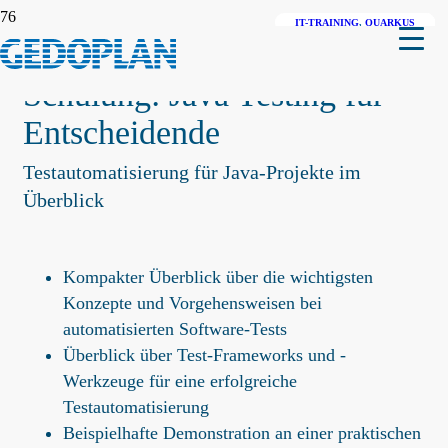
IT-TRAINING
IT-TRAINING
JAKARTA EE
,
QUARKUS
,
JAVA
JAVA
Schulung: Java Testing für
Entscheidende
Testautomatisierung für Java-Projekte im
Überblick
Kompakter Überblick über die wichtigsten
Konzepte und Vorgehensweisen bei
automatisierten Software-Tests
Überblick über Test-Frameworks und -
Werkzeuge für eine erfolgreiche
Testautomatisierung
Beispielhafte Demonstration an einer praktischen