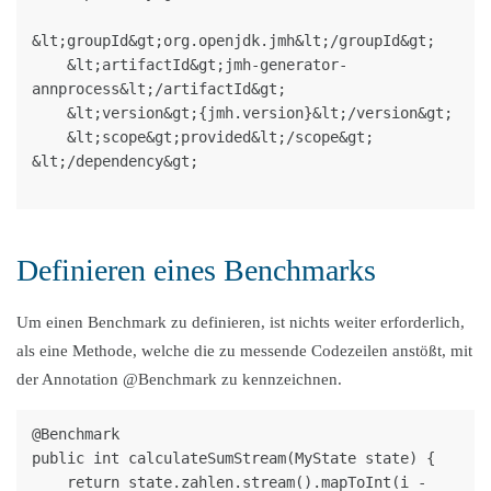
&lt;groupId&gt;org.openjdk.jmh&lt;/groupId&gt;

    &lt;artifactId&gt;jmh-generator-
annprocess&lt;/artifactId&gt;

    &lt;version&gt;{jmh.version}&lt;/version&gt;

    &lt;scope&gt;provided&lt;/scope&gt;

&lt;/dependency&gt;

Definieren eines Benchmarks
Um einen Benchmark zu definieren, ist nichts weiter erforderlich,
als eine Methode, welche die zu messende Codezeilen anstößt, mit
der Annotation @Benchmark zu kennzeichnen.
@Benchmark

public int calculateSumStream(MyState state) {

    return state.zahlen.stream().mapToInt(i -