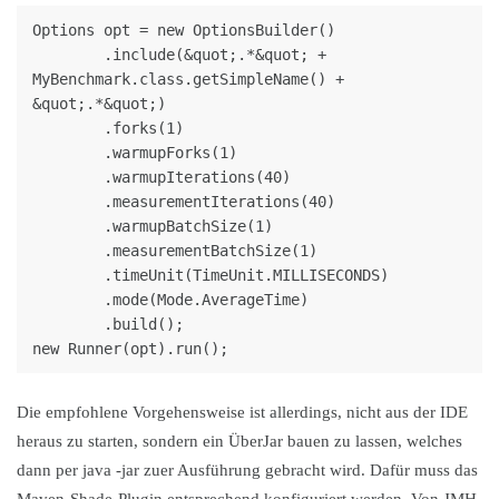
Options opt = new OptionsBuilder()

        .include(&quot;.*&quot; + 
MyBenchmark.class.getSimpleName() + 
&quot;.*&quot;)

        .forks(1)

        .warmupForks(1)

        .warmupIterations(40)

        .measurementIterations(40)

        .warmupBatchSize(1)

        .measurementBatchSize(1)

        .timeUnit(TimeUnit.MILLISECONDS)

        .mode(Mode.AverageTime)

        .build();

Die empfohlene Vorgehensweise ist allerdings, nicht aus der IDE
heraus zu starten, sondern ein ÜberJar bauen zu lassen, welches
dann per java -jar zuer Ausführung gebracht wird. Dafür muss das