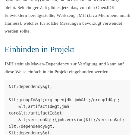
bleibt. Seit einiger Zeit gibt es jetzt das, von den OpenJDK
Entwicklern bereitgestellte, Werkzeug JMH (Java Microbenchmark
Harness), welches für solche Messungen bevorzugt verwendet
werden sollte.
Einbinden in Projekt
JMH steht als Maven-Dependency zur Verfügung und kann auf
diese Weise einfach in ein Projekt eingebunden werden
&lt;dependency&gt;

&lt;groupId&gt;org.openjdk.jmh&lt;/groupId&gt;

    &lt;artifactId&gt;jmh-
core&lt;/artifactId&gt;

    &lt;version&gt;{jmh.version}&lt;/version&gt;

&lt;/dependency&gt;

&lt;dependency&gt;
