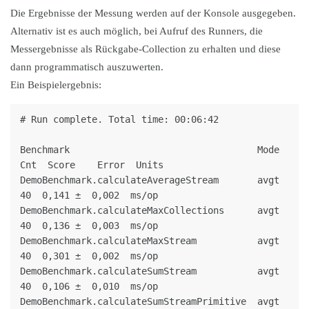
Die Ergebnisse der Messung werden auf der Konsole ausgegeben.
Alternativ ist es auch möglich, bei Aufruf des Runners, die
Messergebnisse als Rückgabe-Collection zu erhalten und diese
dann programmatisch auszuwerten.
Ein Beispielergebnis:
# Run complete. Total time: 00:06:42

Benchmark                                  Mode  
Cnt  Score    Error  Units

DemoBenchmark.calculateAverageStream       avgt   
40  0,141 ±  0,002  ms/op

DemoBenchmark.calculateMaxCollections      avgt   
40  0,136 ±  0,003  ms/op

DemoBenchmark.calculateMaxStream           avgt   
40  0,301 ±  0,002  ms/op

DemoBenchmark.calculateSumStream           avgt   
40  0,106 ±  0,010  ms/op

DemoBenchmark.calculateSumStreamPrimitive  avgt   