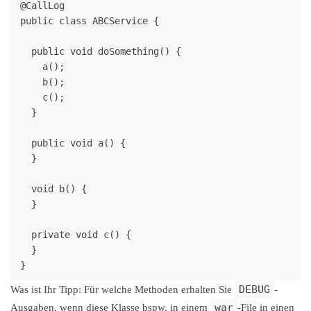
@CallLog

public class ABCService {

  public void doSomething() {

    a();

    b();

    c();

  }

  public void a() {

  }

  void b() {

  }

  private void c() {

  }

DEBUG
Was ist Ihr Tipp: Für welche Methoden erhalten Sie
-
war
Ausgaben, wenn diese Klasse bspw. in einem
-File in einen