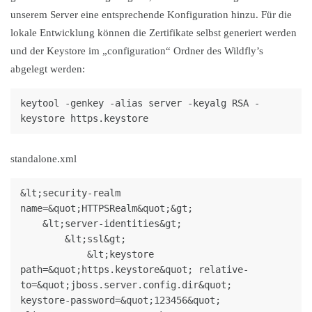
unserem Server eine entsprechende Konfiguration hinzu. Für die
lokale Entwicklung können die Zertifikate selbst generiert werden
und der Keystore im „configuration“ Ordner des Wildfly’s
abgelegt werden:
keytool -genkey -alias server -keyalg RSA -
keystore https.keystore
standalone.xml
&lt;security-realm 
name=&quot;HTTPSRealm&quot;&gt;

    &lt;server-identities&gt;

        &lt;ssl&gt;

            &lt;keystore 
path=&quot;https.keystore&quot; relative-
to=&quot;jboss.server.config.dir&quot;

keystore-password=&quot;123456&quot; 