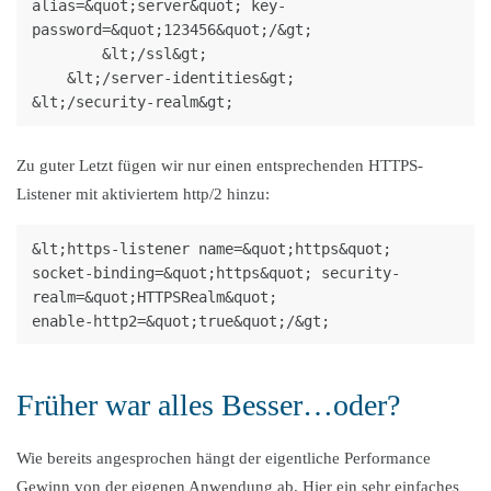
alias=&quot;server&quot; key-
password=&quot;123456&quot;/&gt;

        &lt;/ssl&gt;

    &lt;/server-identities&gt;

Zu guter Letzt fügen wir nur einen entsprechenden HTTPS-
Listener mit aktiviertem http/2 hinzu:
&lt;https-listener name=&quot;https&quot; 
socket-binding=&quot;https&quot; security-
realm=&quot;HTTPSRealm&quot;

Früher war alles Besser…oder?
Wie bereits angesprochen hängt der eigentliche Performance
Gewinn von der eigenen Anwendung ab. Hier ein sehr einfaches