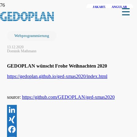
JAKARTA EE (JAVA EE)
JAKARTA EE (JAVA EE)
ANGULAR
Weihnachten 2020
Webprogrammierung
13.12.2020
Dominik Mathmann
GEDOPLAN wünscht Frohe Weihnachten 2020
https://gedoplan.github.io/ged-xmas2020/index.html
source:
https://github.com/GEDOPLAN/ged-xmas2020
LinkedIn
XING