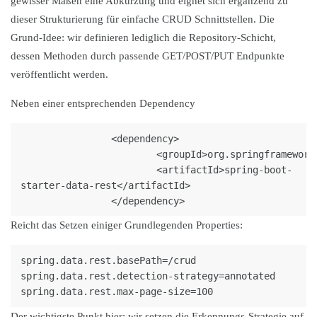
gewisser Maßen eine Abkürzung und eignet sich ergänzend zu
dieser Strukturierung für einfache CRUD Schnittstellen. Die
Grund-Idee: wir definieren lediglich die Repository-Schicht,
dessen Methoden durch passende GET/POST/PUT Endpunkte
veröffentlicht werden.
Neben einer entsprechenden Dependency
		<dependency>

			<groupId>org.springframework.boot</groupId>

			<artifactId>spring-boot-
starter-data-rest</artifactId>

Reicht das Setzen einiger Grundlegenden Properties:
spring.data.rest.basePath=/crud

spring.data.rest.detection-strategy=annotated

Der wichtigste Punkt hier: wir setzen die Erkennungs-Strategie auf