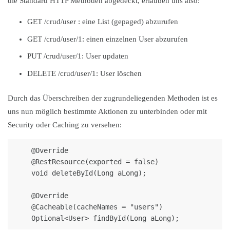
die Standard HTTP Methoden abgedeckt, erlauben uns also:
GET /crud/user : eine List (gepaged) abzurufen
GET /crud/user/1: einen einzelnen User abzurufen
PUT /crud/user/1: User updaten
DELETE /crud/user/1: User löschen
Durch das Überschreiben der zugrundeliegenden Methoden ist es
uns nun möglich bestimmte Aktionen zu unterbinden oder mit
Security oder Caching zu versehen:
    @Override

    @RestResource(exported = false)

    void deleteById(Long aLong);

    @Override

    @Cacheable(cacheNames = "users")
