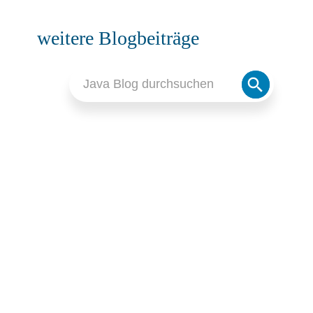
weitere Blogbeiträge
Search
Search
for:
Button
JAVA
,
BUSINESS PROCESS MANAGEMENT (BPM)
,
APPLICATION
SERVER
,
JAKARTA EE (JAVA EE)
,
SOFTWAREARCHITEKTUR