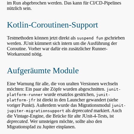
im Run abgebrochen werden. Das kann für CI/CD-Pipelines
nützlich sein.
Kotlin-Coroutinen-Support
Testmethoden können jetzt direkt als
gschrieben
suspend fun
werden. JUnit kümmert sich intern um die Ausführung der
Coroutine. Vorher war dafür ein zusätzlicher Runner-
Workaround nötig.
Aufgeräumte Module
Eine Warnung für alle, die von uralten Versionen wechseln
möchten: Ein paar alte Zöpfe wurden abgeschnitten.
junit-
wurde ersatzlos gestrichen,
platform-runner
junit-
ist direkt in den Launcher gewandert (siehe
platform-jfr
voriger Punkt). Außerdem wurde das Migrationsmodul
junit-
als
deprecated
markiert. Auch
jupiter-migrationsupport
die Vintage-Engine, die Brücke für alte JUnit-4-Tests, ist
deprecated
. Wer umsteigen möchte, sollte also den
Migrationspfad zu Jupiter einplanen.