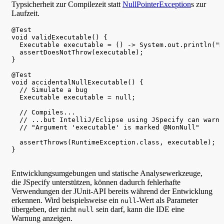
Typsicherheit zur Compilezeit statt
NullPointerException
s zur
Laufzeit.
@Test

void validExecutable() {

  Executable executable = () -> System.out.println("H
  assertDoesNotThrow(executable);

}

@Test

void accidentalNullExecutable() {

  // Simulate a bug

  Executable executable = null;

  // Compiles...

  // ...but IntelliJ/Eclipse using JSpecify can warn:

  // "Argument 'executable' is marked @NonNull"

  assertThrows(RuntimeException.class, executable);

}

Entwicklungsumgebungen und statische Analysewerkzeuge,
die JSpecify unterstützen, können dadurch fehlerhafte
Verwendungen der JUnit-API bereits während der Entwicklung
erkennen. Wird beispielsweise ein
-Wert als Parameter
null
übergeben, der nicht
sein darf, kann die IDE eine
null
Warnung anzeigen.