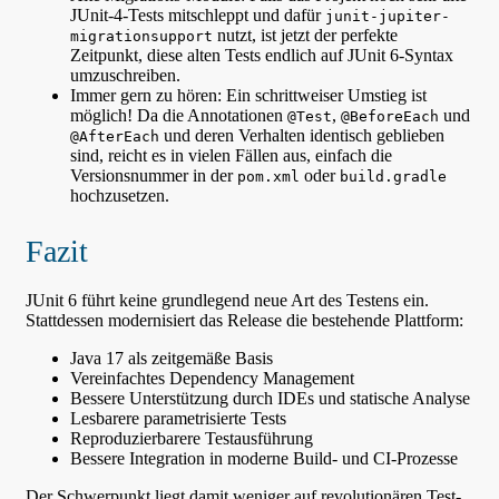
JUnit-4-Tests mitschleppt und dafür
junit-jupiter-
nutzt, ist jetzt der perfekte
migrationsupport
Zeitpunkt, diese alten Tests endlich auf JUnit 6-Syntax
umzuschreiben.
Immer gern zu hören: Ein schrittweiser Umstieg ist
möglich! Da die Annotationen
,
und
@Test
@BeforeEach
und deren Verhalten identisch geblieben
@AfterEach
sind, reicht es in vielen Fällen aus, einfach die
Versionsnummer in der
oder
pom.xml
build.gradle
hochzusetzen.
Fazit
JUnit 6 führt keine grundlegend neue Art des Testens ein.
Stattdessen modernisiert das Release die bestehende Plattform:
Java 17 als zeitgemäße Basis
Vereinfachtes Dependency Management
Bessere Unterstützung durch IDEs und statische Analyse
Lesbarere parametrisierte Tests
Reproduzierbarere Testausführung
Bessere Integration in moderne Build- und CI-Prozesse
Der Schwerpunkt liegt damit weniger auf revolutionären Test-