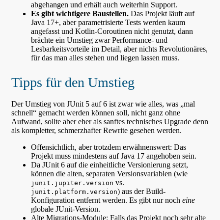
abgehangen und erhält auch weiterhin Support.
Es gibt wichtigere Baustellen.
Das Projekt läuft auf
Java 17+, aber parametrisierte Tests werden kaum
angefasst und Kotlin-Coroutinen nicht genutzt, dann
brächte ein Umstieg zwar Performance- und
Lesbarkeitsvorteile im Detail, aber nichts Revolutionäres,
für das man alles stehen und liegen lassen muss.
Tipps für den Umstieg
Der Umstieg von JUnit 5 auf 6 ist zwar wie alles, was „mal
schnell“ gemacht werden können soll, nicht ganz ohne
Aufwand, sollte aber eher als sanftes technisches Upgrade denn
als kompletter, schmerzhafter Rewrite gesehen werden.
Offensichtlich, aber trotzdem erwähnenswert: Das
Projekt muss mindestens auf Java 17 angehoben sein.
Da JUnit 6 auf die einheitliche Versionierung setzt,
können die alten, separaten Versionsvariablen (wie
vs.
junit.jupiter.version
) aus der Build-
junit.platform.version
Konfiguration entfernt werden. Es gibt nur noch
eine
globale JUnit-Version.
Alte Migrations-Module: Falls das Projekt noch sehr alte