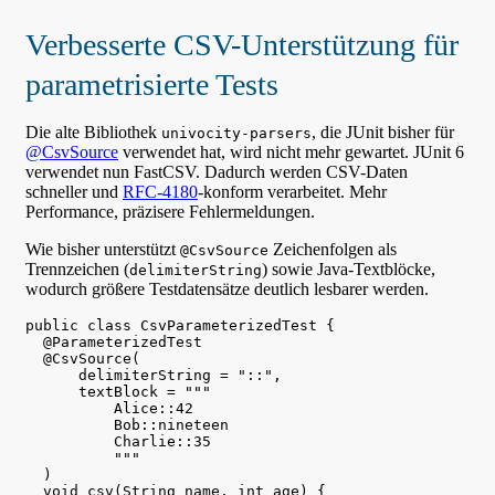
Verbesserte CSV-Unterstützung für
parametrisierte Tests
Die alte Bibliothek
, die JUnit bisher für
univocity-parsers
@CsvSource
verwendet hat, wird nicht mehr gewartet. JUnit 6
verwendet nun FastCSV. Dadurch werden CSV-Daten
schneller und
RFC-4180
-konform verarbeitet. Mehr
Performance, präzisere Fehlermeldungen.
Wie bisher unterstützt
Zeichenfolgen als
@CsvSource
Trennzeichen (
) sowie Java-Textblöcke,
delimiterString
wodurch größere Testdatensätze deutlich lesbarer werden.
public class CsvParameterizedTest {

  @ParameterizedTest

  @CsvSource(

      delimiterString = "::",

      textBlock = """

          Alice::42

          Bob::nineteen

          Charlie::35

          """

  )

  void csv(String name, int age) {
