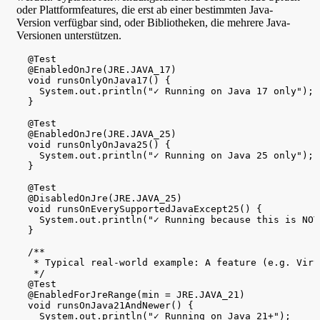
oder Plattformfeatures, die erst ab einer bestimmten Java-
Version verfügbar sind, oder Bibliotheken, die mehrere Java-
Versionen unterstützen.
  @Test

  @EnabledOnJre(JRE.JAVA_17)

  void runsOnlyOnJava17() {

    System.out.println("✓ Running on Java 17 only");

  }

  @Test

  @EnabledOnJre(JRE.JAVA_25)

  void runsOnlyOnJava25() {

    System.out.println("✓ Running on Java 25 only");

  }

  @Test

  @DisabledOnJre(JRE.JAVA_25)

  void runsOnEverySupportedJavaExcept25() {

    System.out.println("✓ Running because this is NOT
  }

  /**

   * Typical real-world example: A feature (e.g. Virt
   */

  @Test

  @EnabledForJreRange(min = JRE.JAVA_21)

  void runsOnJava21AndNewer() {

    System.out.println("✓ Running on Java 21+");
