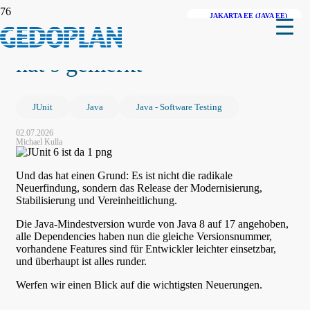
WEBPROGRAMMIERUNG
APPLICATION SERVER
JAKARTA EE (JAVA EE)
JUnit 6 ist da – und keiner
hat’s gemerkt
JUnit
Java
Java - Software Testing
02.07.2026
Michael Kulla
Und das hat einen Grund: Es ist nicht die radikale
Neuerfindung, sondern das Release der Modernisierung,
Stabilisierung und Vereinheitlichung.
Die Java-Mindestversion wurde von Java 8 auf 17 angehoben,
alle Dependencies haben nun die gleiche Versionsnummer,
vorhandene Features sind für Entwickler leichter einsetzbar,
und überhaupt ist alles runder.
Werfen wir einen Blick auf die wichtigsten Neuerungen.