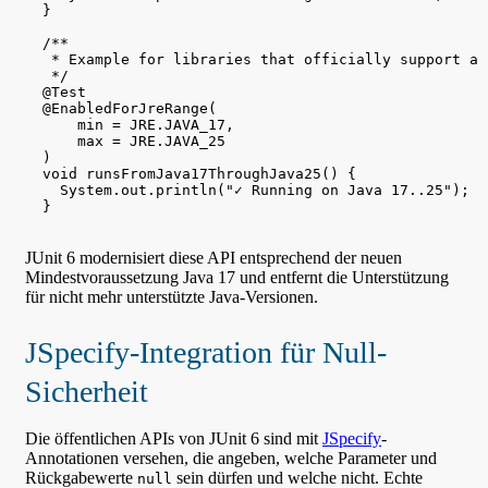
  }

  /**

   * Example for libraries that officially support a 
   */

  @Test

  @EnabledForJreRange(

      min = JRE.JAVA_17,

      max = JRE.JAVA_25

  )

  void runsFromJava17ThroughJava25() {

    System.out.println("✓ Running on Java 17..25");

  }

JUnit 6 modernisiert diese API entsprechend der neuen
Mindestvoraussetzung Java 17 und entfernt die Unterstützung
für nicht mehr unterstützte Java-Versionen.
JSpecify-Integration für Null-
Sicherheit
Die öffentlichen APIs von JUnit 6 sind mit
JSpecify
-
Annotationen versehen, die angeben, welche Parameter und
Rückgabewerte
sein dürfen und welche nicht. Echte
null