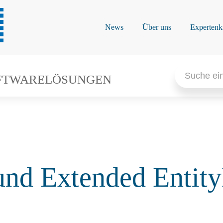
News
Über uns
Expertenk
Search
for:
FTWARELÖSUNGEN
 und Extended Enti