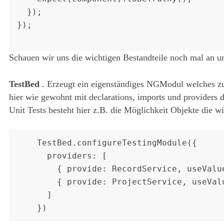
  });

});

Schauen wir uns die wichtigen Bestandteile noch mal an u
TestBed
. Erzeugt ein eigenständiges NGModul welches zu
hier wie gewohnt mit declarations, imports und providers 
Unit Tests besteht hier z.B. die Möglichkeit Objekte die w
    TestBed.configureTestingModule({

      providers: [

        { provide: RecordService, useValue: { save: () => { } } },

        { provide: ProjectService, useValue: { getAll: () => { } } },

      ]
