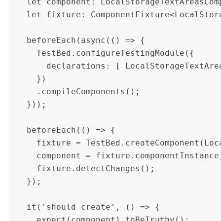
  let component: LocalStorageTextAreasComponent;

  let fixture: ComponentFixture<LocalStorageTextAreasComponent>;

  beforeEach(async(() => {

    TestBed.configureTestingModule({

      declarations: [ LocalStorageTextAreasComponent ]

    })

    .compileComponents();

  }));

  beforeEach(() => {

    fixture = TestBed.createComponent(LocalStorageTextAreasComponent);

    component = fixture.componentInstance;

    fixture.detectChanges();

  });

  it('should create', () => {

    expect(component).toBeTruthy();
