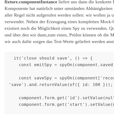
fixture.componentInstance
liefert uns dann die konkrete
Komponente hat natürlich unter umständen Abhänigkeiten u
aller Regel nicht aufgerufen werden sollen: wir wollen ja 
verwendet. Neben der Erzeugung eines kompletten Mock-O
existiert noch die Möglichkeit einen Spy zu verwenden. Qu
und über den wir dann,zum einen, Prüfen können ob die 
wir auch dafür sorgen das Test-Werte geliefert werden anst
  it('close should save', () => {

    const emitSpy = spyOn(component.saved, 'emit');

    const saveSpy = spyOn(component['recordService'], 
'save').and.returnValue(of({ id: 100 }));

    component.form.get('id').setValue(null);

    component.form.get('start').setValue(new Date());
