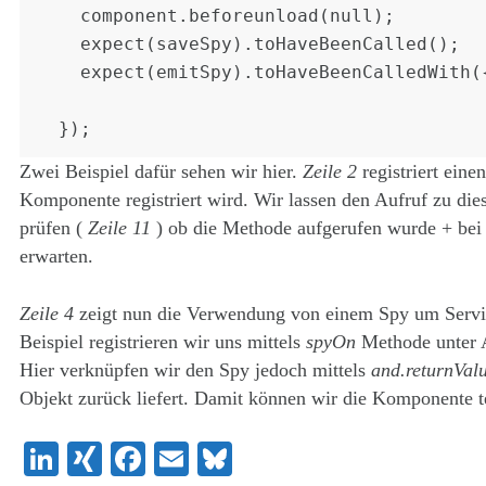
    component.beforeunload(null);

    expect(saveSpy).toHaveBeenCalled();

    expect(emitSpy).toHaveBeenCalledWith({ id: 100 });

Zwei Beispiel dafür sehen wir hier.
Zeile 2
registriert eine
Komponente registriert wird. Wir lassen den Aufruf zu di
prüfen (
Zeile 11
) ob die Methode aufgerufen wurde + bei
erwarten.
Zeile 4
zeigt nun die Verwendung von einem Spy um Servic
Beispiel registrieren wir uns mittels
spyOn
Methode unter 
Hier verknüpfen wir den Spy jedoch mittels
and.returnVal
Objekt zurück liefert. Damit können wir die Komponente t
LinkedIn
XING
Facebook
Email
Bluesky