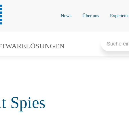
News
Über uns
Expertenk
Search
for:
FTWARELÖSUNGEN
t Spies