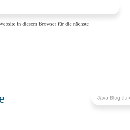
bsite in diesem Browser für die nächste
Search
e
for:
JAKARTA EE (JAVA EE)
,
JAVA SE