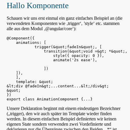
Hallo Komponente
Schauen wir uns erst einmal ein ganz einfaches Beispiel an (die
verwendeten Komponenten wie ‚trigger‘, ’style‘ etc. stammen
alle aus dem Modul ‚@angular/core‘):
@Component({

    animations: [

            trigger(&quot;fadeIn&quot;, [

                transition(&quot;void =&gt; *&quot;, [
                    style({ opacity: 0 }),

                    animate('2s ease'),

                ])

    ]),

    ],

    template: &quot;

&lt;div @fadeIn&gt;...content...&lt;/div&gt;

&quot;

})

Unsere Deklaration beginnt mit einem eindeutigen Bezeichner
(„trigger), den wir auch später im Template wieder finden
werden. In diesem einfachen Beispiel definierten wir keinen
eigenen State sondern verwenden zwei Vordefinierte und
deklarieren nur die Übergänge zwischen den Beiden. „*“ ist