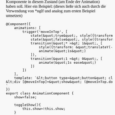
Komponente in diesem Zustand (am Ende der Animation)
haben soll. Hier ein Beispiel: (dieses ließe sich auch durch die
Verwendung von *ngIf und analog zum ersten Beispiel
umsetzen)
@Component({

    animations: [

        trigger('moveInTop', [

            state(&quot;true&quot;, style({transform:
            state(&quot;false&quot;, style({transform
            transition(&quot;* =&gt; 1&quot;, [

                style({transform: &quot;translateY(-5
                animate(&quot;1s&quot;)

            ]),

            transition(&quot;1 =&gt; 0&quot;, [

                animate(&quot;1s ease&quot;)

            ])

        ])

    ],

    template: `&lt;button type=&quot;button&quot; cla
&lt;div [@moveInTop]=&quot;show&quot; (@moveInTop.don
`

})

export class AnimationComponent {

    show=false;

    toggleShow(){

        this.show=!this.show;

    }
