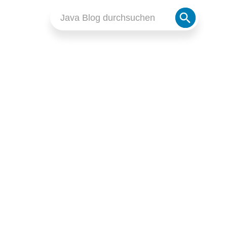
Search
Search
for:
Button
JAKARTA EE (JAVA EE)
ResourceBundle auf
Basis mehrerer