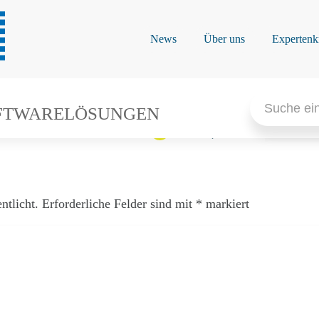
1.2026
News
Über uns
Expertenk
Las
Search
Buchung
for:
FTWARELÖSUNGEN
pro 
1.780,00 €
Personen
wenige Plätze frei
ntlicht.
Erforderliche Felder sind mit
*
markiert