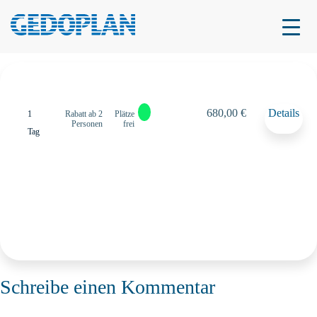
16.11.–16.11.2026
16.11.–16.11.2026
680,00 €
Details
Online
1
Rabatt ab 2
Plätze
Personen
frei
Tag
Schreibe einen Kommentar