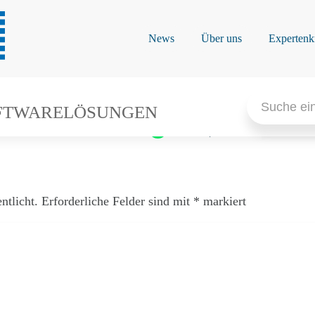
2.2026
News
Über uns
Expertenk
Las
Search
Buchung
for:
FTWARELÖSUNGEN
pro 
1.780,00 €
Personen
Plätze frei
ntlicht.
Erforderliche Felder sind mit
*
markiert