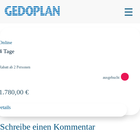
08.04.–11.04.2025
08.04.–11.04.2025
Online
4 Tage
Rabatt ab 2 Personen
ausgebucht
1.780,00 €
etails
Schreibe einen Kommentar