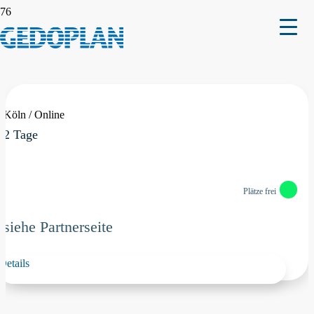
05.11.–06.11.2026
05.11.–06.11.2026
Köln / Online
2 Tage
Plätze frei
siehe Partnerseite
Details