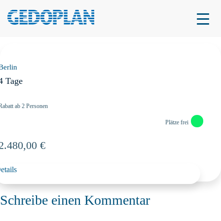
01.12.–04.12.2026
01.12.–04.12.2026
Berlin
4 Tage
Rabatt ab 2 Personen
Plätze frei
2.480,00 €
etails
Schreibe einen Kommentar