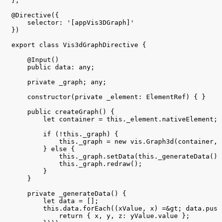
};

@Directive({

    selector: '[appVis3DGraph]'

})

export class Vis3dGraphDirective {

    @Input()

    public data: any;

    private _graph; any;

    constructor(private _element: ElementRef) { }

    public createGraph() {

        let container = this._element.nativeElement;

        if (!this._graph) {

            this._graph = new vis.Graph3d(container, 
        } else {

            this._graph.setData(this._generateData());
            this._graph.redraw();

        }

    }

    private _generateData() {

        let data = [];

        this.data.forEach((xValue, x) =&gt; data.push
            return { x, y, z: yValue.value };
