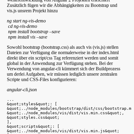
Zusätzlich fügen wir die Abhängigkeiten zu Bootstrap und
vis.js unsrem Projekt hinzu
ng start ng-vis-demo
 cd ng-vis-demo
 npm install bootstrap –save
 npm install vis –save
Sowohl bootstrap (bootstrap.css) als auch vis (vis.js) stellen
Dateien zur Verfügung die normalerweise in der index.html
direkt über ein script/css Tag referenziert werden und somit
global in der Anwendung zur Verfügung stehen. Bei der
Verwendung von angular-cli kümmert sich der Buildprozess
um derlei Aufgaben, wir müssen lediglich unsere zentralen
Scripte und CSS-Files konfigurieren:
angular-cli.json
...

&quot;styles&quot;: [

&quot;../node_modules/bootstrap/dist/css/bootstrap.mi
&quot;../node_modules/vis/dist/vis.min.css&quot;,

&quot;styles.css&quot;

],

&quot;scripts&quot;: [

&quot;../node_modules/vis/dist/vis.min.js&quot;
