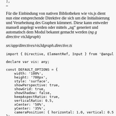
],

Für die Einbindung von nativen Bibliotheken wie vis.js dient
nun eine entsprechende Direktive die sich um die Initialisierung
und Verarbeitung des Graphen kümmert. Diese kann entweder
manuell angelegt werden oder mittels „ng“ generiert und
automatisch dem Modul bekannt gemacht werden (
ng g
directive vis3dgraph
)
src/app/directives/vis3dgraph.directive.ts
import { Directive, ElementRef, Input } from '@angula
declare var vis: any;

const DEFAULT_OPTIONS = {

    width: '100%',

    height: '700px',

    style: 'surface',

    showPerspective: true,

    showGrid: true,

    showShadow: false,

    keepAspectRatio: true,

    verticalRatio: 0.5,

    xCenter: '50%',

    yCenter: '35%',

    cameraPosition: { horizontal: 1.0, vertical: 0.5,