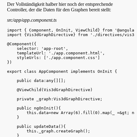
Der Vollständigkeit halber hier noch der entsprechende
Controller, der die Daten für den Graphen bereit stellt:
src/app/app.component.ts
import { Component, OnInit, ViewChild} from '@angular/
import {Vis3dGraphDirective} from './directives/vis3d
@Component({

    selector: 'app-root',

    templateUrl: './app.component.html',

    styleUrls: ['./app.component.css']

})

export class AppComponent implements OnInit {

    public data:any[][];

    @ViewChild(Vis3dGraphDirective)

    private _graph:Vis3dGraphDirective;

    public ngOnInit(){

        this.data=new Array(6).fill(0).map(_ =&gt; ne
    }

    public updateData(){

        this._graph.createGraph();

    }
