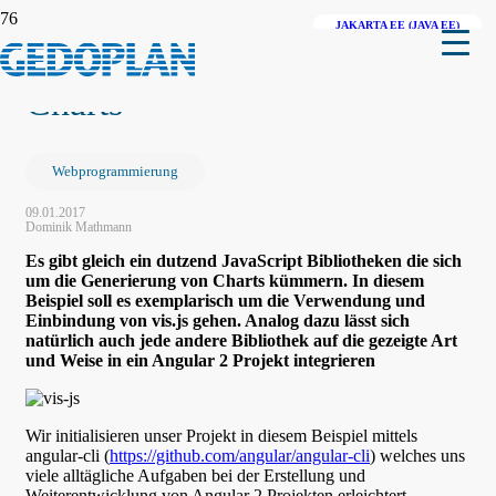
JAKARTA EE (JAVA EE)
QUARKUS
SPRING
Angular 2 + vis.js – 3D
Charts
Webprogrammierung
09.01.2017
Dominik Mathmann
Es gibt gleich ein dutzend JavaScript Bibliotheken die sich
um die Generierung von Charts kümmern. In diesem
Beispiel soll es exemplarisch um die Verwendung und
Einbindung von vis.js gehen. Analog dazu lässt sich
natürlich auch jede andere Bibliothek auf die gezeigte Art
und Weise in ein Angular 2 Projekt integrieren
Wir initialisieren unser Projekt in diesem Beispiel mittels
angular-cli (
https://github.com/angular/angular-cli
) welches uns
viele alltägliche Aufgaben bei der Erstellung und
Weiterentwicklung von Angular 2 Projekten erleichtert