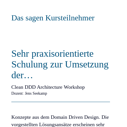
Das sagen Kursteilnehmer
Sehr praxisorientierte
Wi
Schulung zur Umsetzung
me
der…
Jakar
Dozent
Clean DDD Architecture Workshop
Dozent: Jens Seekamp
…Herr
Softw
Konzepte aus dem Domain Driven Design. Die
Java)
vorgestellten Lösungsansätze erscheinen sehr