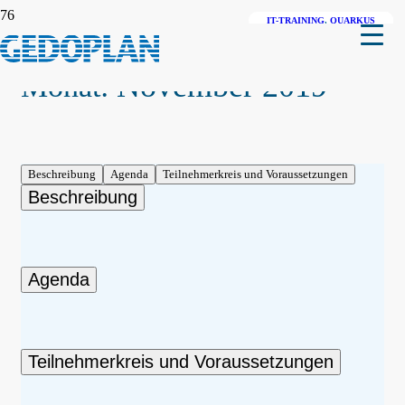
IT-TRAINING
IT-TRAINING
JAKARTA EE
,
QUARKUS
,
JAVA
JAVA
November 2019
Monat:
Beschreibung
Agenda
Teilnehmerkreis und Voraussetzungen
Beschreibung
Agenda
Teilnehmerkreis und Voraussetzungen