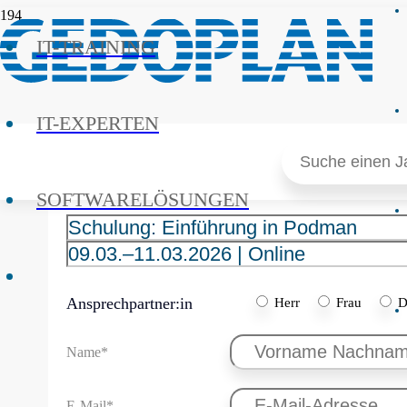
IT-TRAINING
Reservierungsanfra
IT-EXPERTEN
Search
for:
Vielen Dank für Ihre Reservierungsanfrage. Bitte füllen Sie
relevanten Informationen auszutauschen und notwendigen D
SOFTWARELÖSUNGEN
Ansprechpartner:in
Herr
Frau
D
Name*
E-Mail*