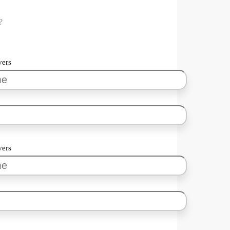
?
vers
vers