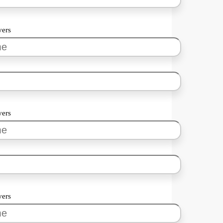
vers
vers
vers