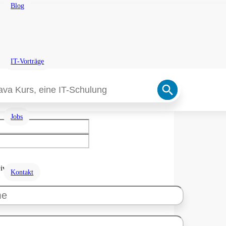
Blog
ge
IT-Vorträge
Search
 die Felder aus, wir melden uns bei Ihnen, um die
Button
etails abzuklären.
Jobs
ivers
Kontakt