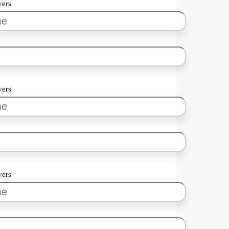
vers
vers
vers